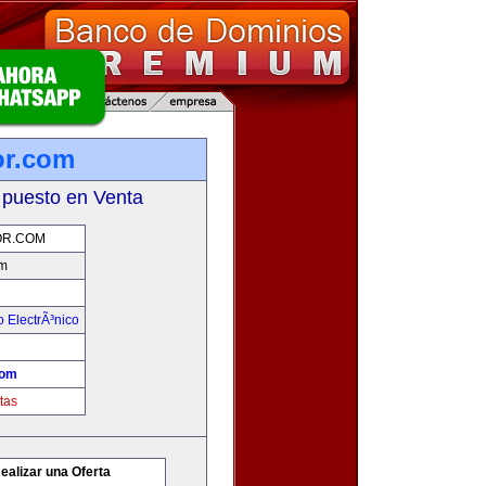
r.com
 puesto en Venta
R.COM
m
 ElectrÃ³nico
com
tas
ealizar una Oferta