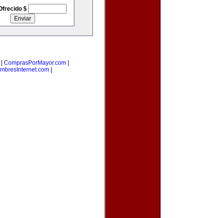
Ofrecido $
|
ComprasPorMayor.com
|
mbresInternet.com
|