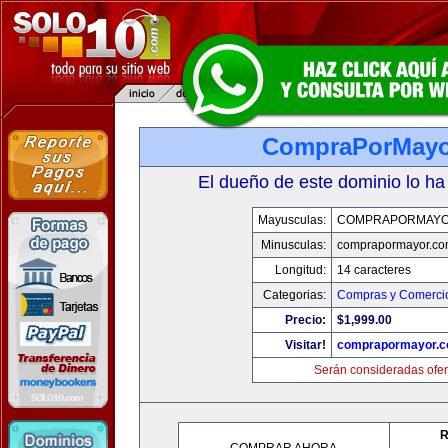
CompraPorMayo
El dueño de este dominio lo ha
Mayusculas:
COMPRAPORMAYO
Minusculas:
comprapormayor.co
Longitud:
14 caracteres
Categorias:
Compras y Comercio
Precio:
$1,999.00
Visitar!
comprapormayor.
Serán consideradas ofer
R