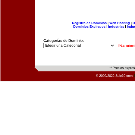
Registro de Dominios
|
Web Hosting
|
D
Dominios Expirados
|
Industrias
|
Indu
Categorías de Dominio:
[Pág. princi
** Precios expre
© 2002/2022 Solo10.com