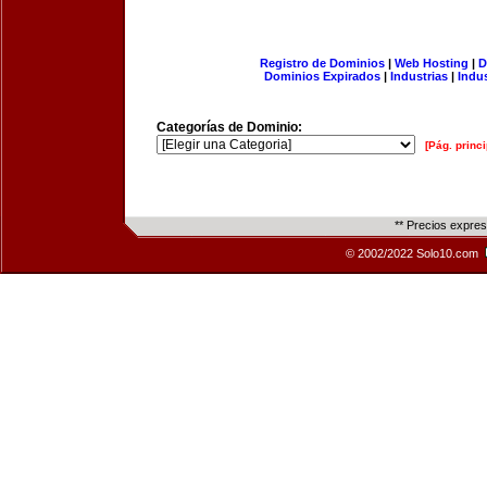
Registro de Dominios
|
Web Hosting
|
D
Dominios Expirados
|
Industrias
|
Indu
Categorías de Dominio:
[Pág. princi
** Precios expre
© 2002/2022 Solo10.com