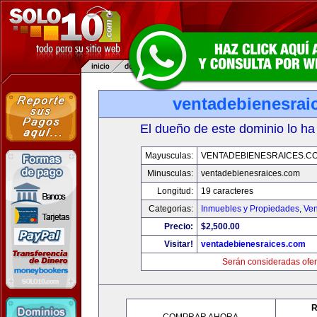
ventadebienesrai
El dueño de este dominio lo ha
Mayusculas:
VENTADEBIENESRAICES.C
Minusculas:
ventadebienesraices.com
Longitud:
19 caracteres
Categorias:
Inmuebles y Propiedades
,
Ven
Precio:
$2,500.00
Visitar!
ventadebienesraices.com
Serán consideradas ofer
R