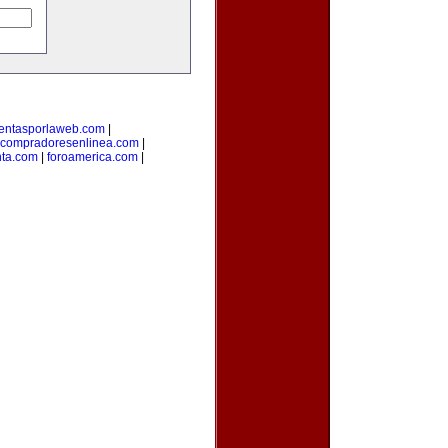
entasporlaweb.com
|
compradoresenlinea.com
|
nta.com
|
foroamerica.com
|