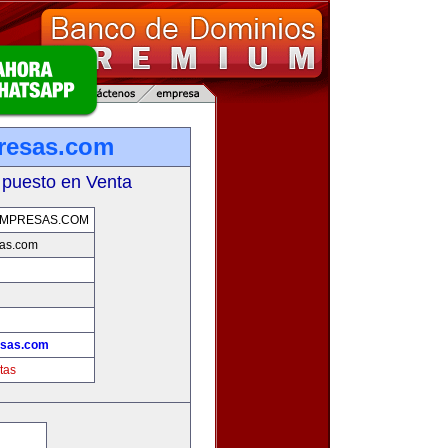
resas.com
 puesto en Venta
EMPRESAS.COM
sas.com
esas.com
tas