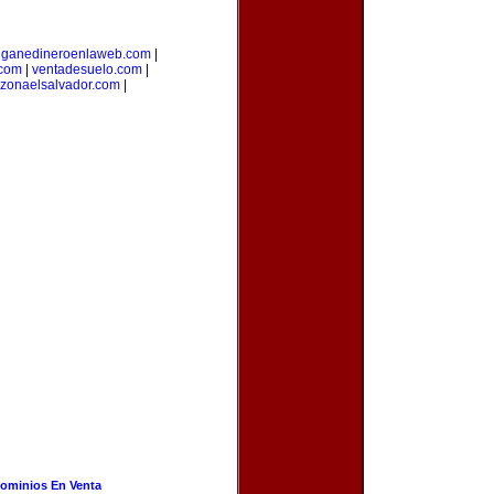
|
ganedineroenlaweb.com
|
.com
|
ventadesuelo.com
|
zonaelsalvador.com
|
ominios En Venta