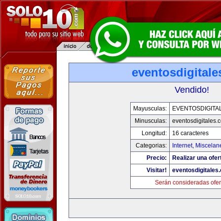
eventosdigital
Vendido!
Mayusculas:
EVENTOSDIGITA
Minusculas:
eventosdigitales.
Longitud:
16 caracteres
Categorias:
Internet
,
Miscelane
Precio:
Realizar una ofer
Visitar!
eventosdigitales
Serán consideradas ofer