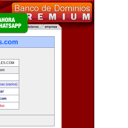
es.com
LES.COM
com
as (varios)
ta!
.com
tas