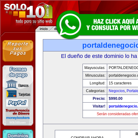
portaldenegoci
El dueño de este dominio lo ha
Mayusculas:
PORTALDENEG
Minusculas:
portaldenegocio
Longitud:
15 caracteres
Categorias:
Negocios
,
Portal
Precio:
$990.00
Visitar!
portaldenegocio
Serán consideradas ofer
R