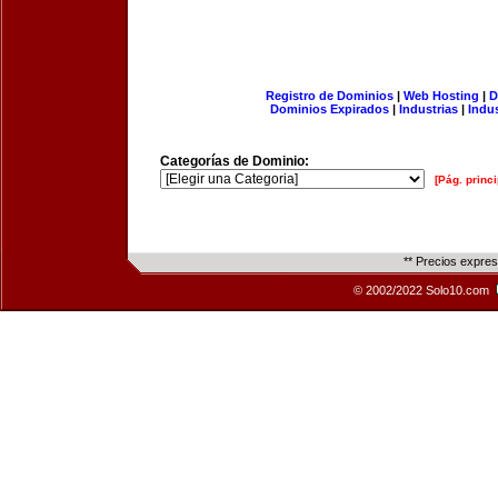
Registro de Dominios
|
Web Hosting
|
D
Dominios Expirados
|
Industrias
|
Indu
Categorías de Dominio:
[Pág. princi
** Precios expre
© 2002/2022 Solo10.com