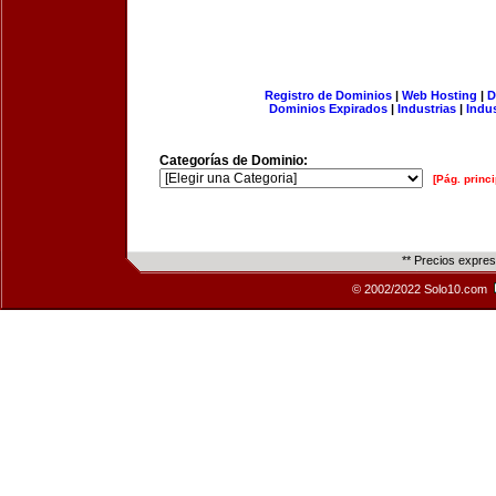
Registro de Dominios
|
Web Hosting
|
D
Dominios Expirados
|
Industrias
|
Indu
Categorías de Dominio:
[Pág. princi
** Precios expre
© 2002/2022 Solo10.com