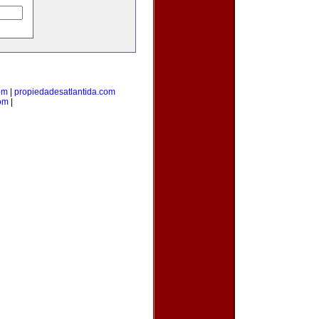
om
|
propiedadesatlantida.com
com
|