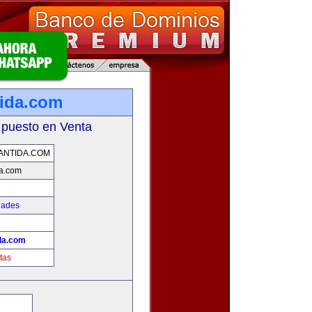
tida.com
 puesto en Venta
ANTIDA.COM
da.com
dades
!
da.com
tas