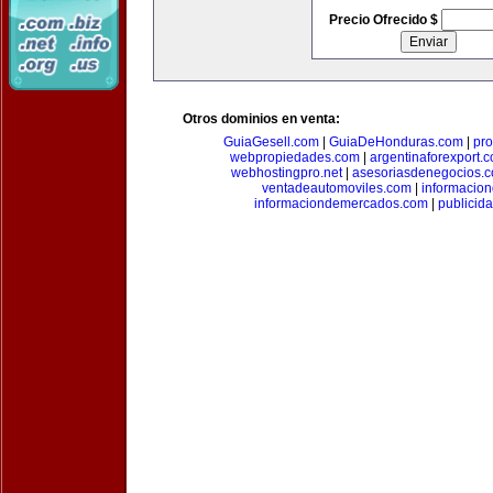
Precio Ofrecido $
Otros dominios en venta:
GuiaGesell.com
|
GuiaDeHonduras.com
|
pr
webpropiedades.com
|
argentinaforexport.
webhostingpro.net
|
asesoriasdenegocios.
ventadeautomoviles.com
|
informacio
informaciondemercados.com
|
publicid