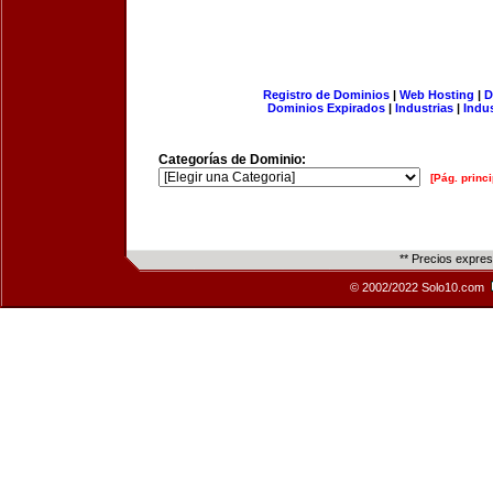
Registro de Dominios
|
Web Hosting
|
D
Dominios Expirados
|
Industrias
|
Indu
Categorías de Dominio:
[Pág. princi
** Precios expre
© 2002/2022 Solo10.com