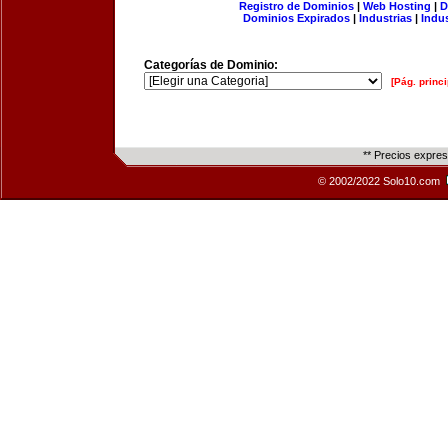
Registro de Dominios
|
Web Hosting
|
D
Dominios Expirados
|
Industrias
|
Indu
Categorías de Dominio:
[Pág. princi
** Precios expre
© 2002/2022 Solo10.com