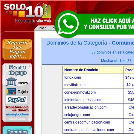
Dominios de la Categoría -
Comunica
37 dominios en esta categ
Mostrando 1 de 37
Nombre de Dominio
Prec
fonox.com
$49,
movilink.com
$2,
conexionmovil.com
$5
telefoniaempresas.com
$4
areadecomunicacion.com
Ofe
celujuegos.com
Ofe
centraldecomunicacion.com
Ofe
centraldecomunicaciones.com
Ofe