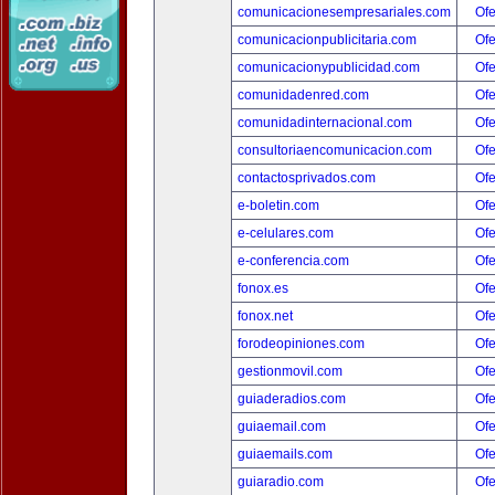
comunicacionesempresariales.com
Ofe
comunicacionpublicitaria.com
Ofe
comunicacionypublicidad.com
Ofe
comunidadenred.com
Ofe
comunidadinternacional.com
Ofe
consultoriaencomunicacion.com
Ofe
contactosprivados.com
Ofe
e-boletin.com
Ofe
e-celulares.com
Ofe
e-conferencia.com
Ofe
fonox.es
Ofe
fonox.net
Ofe
forodeopiniones.com
Ofe
gestionmovil.com
Ofe
guiaderadios.com
Ofe
guiaemail.com
Ofe
guiaemails.com
Ofe
guiaradio.com
Ofe