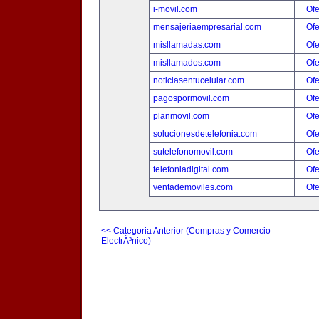
i-movil.com
Ofe
mensajeriaempresarial.com
Ofe
misllamadas.com
Ofe
misllamados.com
Ofe
noticiasentucelular.com
Ofe
pagospormovil.com
Ofe
planmovil.com
Ofe
solucionesdetelefonia.com
Ofe
sutelefonomovil.com
Ofe
telefoniadigital.com
Ofe
ventademoviles.com
Ofe
<< Categoria Anterior (Compras y Comercio
ElectrÃ³nico)